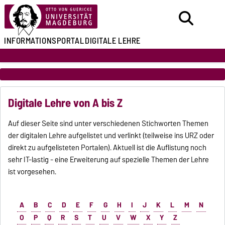
INFORMATIONSPORTAL
DIGITALE LEHRE
Digitale Lehre von A bis Z
Auf dieser Seite sind unter verschiedenen Stichworten Themen
der digitalen Lehre aufgelistet und verlinkt (teilweise ins URZ oder
direkt zu aufgelisteten Portalen). Aktuell ist die Auflistung noch
sehr IT-lastig - eine Erweiterung auf spezielle Themen der Lehre
ist vorgesehen.
A
B
C
D
E
F
G
H
I
J
K
L
M
N
O
P
Q
R
S
T
U
V
W
X
Y
Z