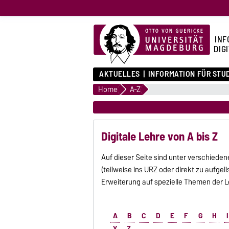
INF
DIG
AKTUELLES
INFORMATION FÜR STU
Home
A-Z
Digitale Lehre von A bis Z
Auf dieser Seite sind unter verschieden
(teilweise ins URZ oder direkt zu aufgelis
Erweiterung auf spezielle Themen der L
A
B
C
D
E
F
G
H
I
Y
Z