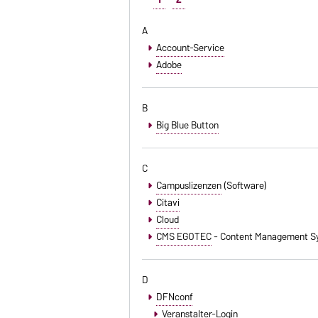
A
Account-Service
Adobe
B
Big Blue Button
C
Campuslizenzen
(Software)
Citavi
Cloud
CMS EGOTEC
- Content Management S
D
DFNconf
Veranstalter-Login