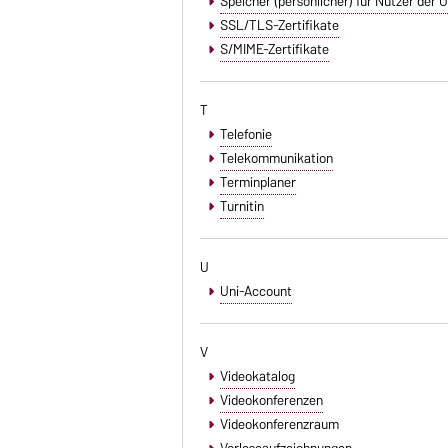
Speicher (persönlicher) für Nutzer der
SSL/TLS-Zertifikate
S/MIME-Zertifikate
T
Telefonie
Telekommunikation
Terminplaner
Turnitin
U
Uni-Account
V
Videokatalog
Videokonferenzen
Videokonferenzraum