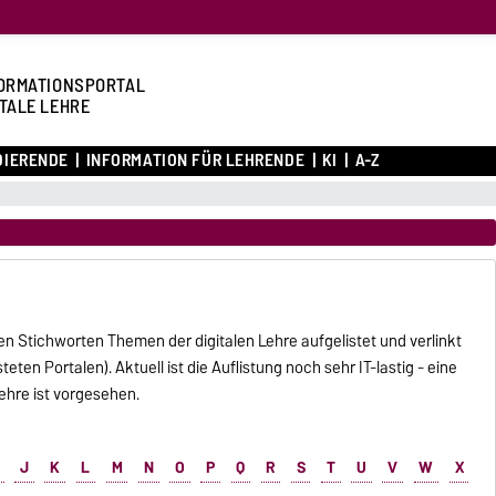
ORMATIONSPORTAL
ITALE LEHRE
DIERENDE
INFORMATION FÜR LEHRENDE
KI
A-Z
en Stichworten Themen der digitalen Lehre aufgelistet und verlinkt
teten Portalen). Aktuell ist die Auflistung noch sehr IT-lastig - eine
ehre ist vorgesehen.
J
K
L
M
N
O
P
Q
R
S
T
U
V
W
X