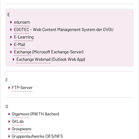
E
eduroam
EGOTEC
- Web Content Management System der OVGU
E-Learning
E-Mail
Exchange
(Microsoft Exchange-Server)
Exchange Webmail
(Outlook Web App)
F
FTP-Server
G
Gigamove
(RWTH Aachen)
GitLab
Groupware
Gruppenlaufwerke CIFS/NFS