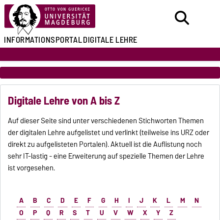
INFORMATIONSPORTAL
DIGITALE LEHRE
Digitale Lehre von A bis Z
Auf dieser Seite sind unter verschiedenen Stichworten Themen
der digitalen Lehre aufgelistet und verlinkt (teilweise ins URZ oder
direkt zu aufgelisteten Portalen). Aktuell ist die Auflistung noch
sehr IT-lastig - eine Erweiterung auf spezielle Themen der Lehre
ist vorgesehen.
A
B
C
D
E
F
G
H
I
J
K
L
M
N
O
P
Q
R
S
T
U
V
W
X
Y
Z