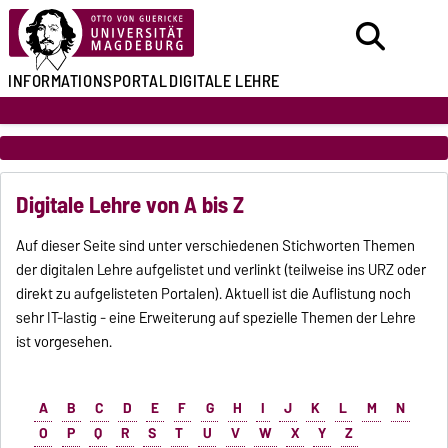
INFORMATIONSPORTAL
DIGITALE LEHRE
Digitale Lehre von A bis Z
Auf dieser Seite sind unter verschiedenen Stichworten Themen
der digitalen Lehre aufgelistet und verlinkt (teilweise ins URZ oder
direkt zu aufgelisteten Portalen). Aktuell ist die Auflistung noch
sehr IT-lastig - eine Erweiterung auf spezielle Themen der Lehre
ist vorgesehen.
A
B
C
D
E
F
G
H
I
J
K
L
M
N
O
P
Q
R
S
T
U
V
W
X
Y
Z