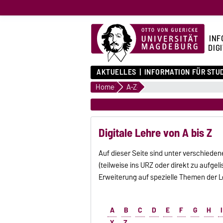
INF
DIG
AKTUELLES
INFORMATION FÜR STU
Home
A-Z
Digitale Lehre von A bis Z
Auf dieser Seite sind unter verschieden
(teilweise ins URZ oder direkt zu aufgelis
Erweiterung auf spezielle Themen der L
A
B
C
D
E
F
G
H
I
Y
Z