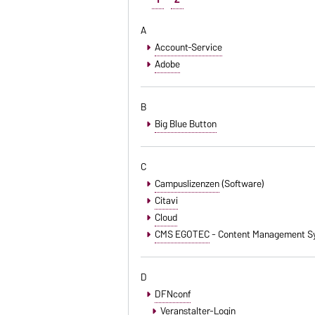
A
Account-Service
Adobe
B
Big Blue Button
C
Campuslizenzen
(Software)
Citavi
Cloud
CMS EGOTEC
- Content Management S
D
DFNconf
Veranstalter-Login