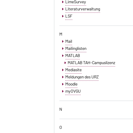
LimeSurvey
Literaturverwaltung
LSF
M
Mail
Mailinglisten
MATLAB
MATLAB TAH-Campuslizenz
Mediasite
Meldungen des URZ
Moodle
myOVGU
N
O