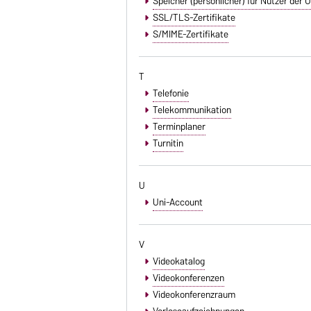
Speicher (persönlicher) für Nutzer der
SSL/TLS-Zertifikate
S/MIME-Zertifikate
T
Telefonie
Telekommunikation
Terminplaner
Turnitin
U
Uni-Account
V
Videokatalog
Videokonferenzen
Videokonferenzraum