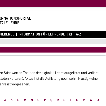
ORMATIONSPORTAL
ITALE LEHRE
DIERENDE
INFORMATION FÜR LEHRENDE
KI
A-Z
en Stichworten Themen der digitalen Lehre aufgelistet und verlinkt
teten Portalen). Aktuell ist die Auflistung noch sehr IT-lastig - eine
ehre ist vorgesehen.
J
K
L
M
N
O
P
Q
R
S
T
U
V
W
X