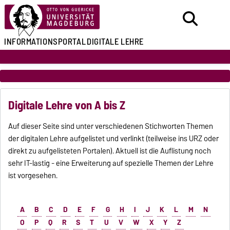
INFORMATIONSPORTAL
DIGITALE LEHRE
Digitale Lehre von A bis Z
Auf dieser Seite sind unter verschiedenen Stichworten Themen
der digitalen Lehre aufgelistet und verlinkt (teilweise ins URZ oder
direkt zu aufgelisteten Portalen). Aktuell ist die Auflistung noch
sehr IT-lastig - eine Erweiterung auf spezielle Themen der Lehre
ist vorgesehen.
A
B
C
D
E
F
G
H
I
J
K
L
M
N
O
P
Q
R
S
T
U
V
W
X
Y
Z