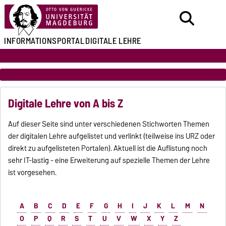
INFORMATIONSPORTAL
DIGITALE LEHRE
Digitale Lehre von A bis Z
Auf dieser Seite sind unter verschiedenen Stichworten Themen
der digitalen Lehre aufgelistet und verlinkt (teilweise ins URZ oder
direkt zu aufgelisteten Portalen). Aktuell ist die Auflistung noch
sehr IT-lastig - eine Erweiterung auf spezielle Themen der Lehre
ist vorgesehen.
A
B
C
D
E
F
G
H
I
J
K
L
M
N
O
P
Q
R
S
T
U
V
W
X
Y
Z