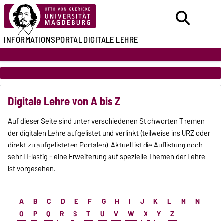
INFORMATIONSPORTAL
DIGITALE LEHRE
Digitale Lehre von A bis Z
Auf dieser Seite sind unter verschiedenen Stichworten Themen
der digitalen Lehre aufgelistet und verlinkt (teilweise ins URZ oder
direkt zu aufgelisteten Portalen). Aktuell ist die Auflistung noch
sehr IT-lastig - eine Erweiterung auf spezielle Themen der Lehre
ist vorgesehen.
A
B
C
D
E
F
G
H
I
J
K
L
M
N
O
P
Q
R
S
T
U
V
W
X
Y
Z