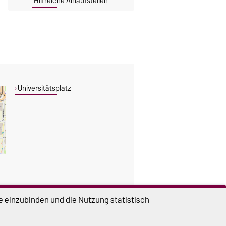
Hilfreiche Anlaufstellen
Universitätsplatz
e einzubinden und die Nutzung statistisch
DIESE SEITE
Vorlesen