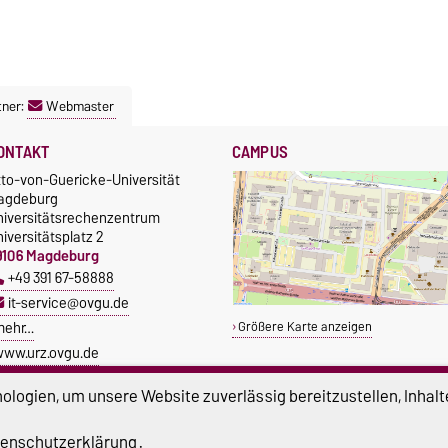
tner:
Webmaster
ONTAKT
CAMPUS
tto-von-Guericke-Universität
agdeburg
niversitätsrechenzentrum
iversitätsplatz 2
9106 Magdeburg
+49 391 67-58888
it-service@ovgu.de
mehr…
Größere Karte anzeigen
ww.urz.ovgu.de
logien, um unsere Website zuverlässig bereitzustellen, Inhalt
enschutzerklärung
.