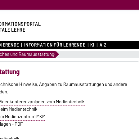
ORMATIONSPORTAL
ITALE LEHRE
DIERENDE
INFORMATION FÜR LEHRENDE
KI
A-Z
sches und Raumausstattung
tattung
e technische Hinweise, Angaben zu Raumausstattungen und andere
rden.
Videokonferenzanlagen vom Medientechnik
beim Medientechnik
eim Medienzentrum MKM
lagen - PDF
saaltechnik