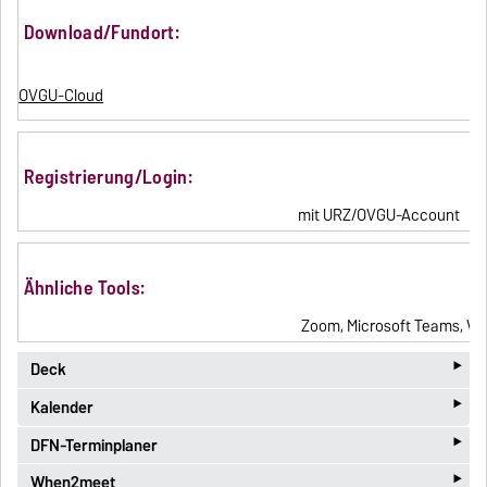
Download/Fundort:
OVGU-Cloud
Registrierung/Login:
mit URZ/OVGU-Account
Ähnliche Tools:
Zoom, Microsoft Teams, W
‣
Deck
‣
Kalender
DSGVO-konform
‣
Name:
multifunktional
DFN-Terminplaner
jede-/r Studierende hat schon einen Account
‣
Name:
When2meet