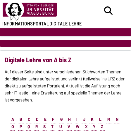
INFORMATIONSPORTAL
DIGITALE LEHRE
Digitale Lehre von A bis Z
Auf dieser Seite sind unter verschiedenen Stichworten Themen
der digitalen Lehre aufgelistet und verlinkt (teilweise ins URZ oder
direkt zu aufgelisteten Portalen). Aktuell ist die Auflistung noch
sehr IT-lastig - eine Erweiterung auf spezielle Themen der Lehre
ist vorgesehen.
A
B
C
D
E
F
G
H
I
J
K
L
M
N
O
P
Q
R
S
T
U
V
W
X
Y
Z