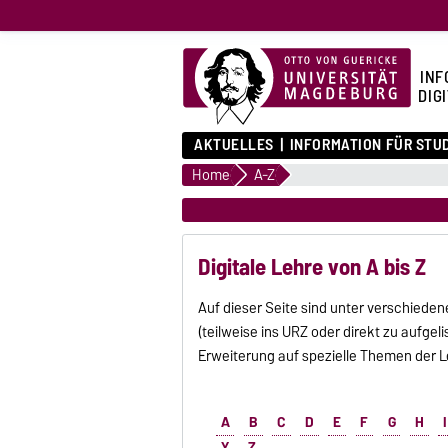
INF
DIG
AKTUELLES
INFORMATION FÜR STU
Home
A-Z
Digitale Lehre von A bis Z
Auf dieser Seite sind unter verschieden
(teilweise ins URZ oder direkt zu aufgelis
Erweiterung auf spezielle Themen der L
A
B
C
D
E
F
G
H
I
Y
Z