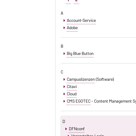
A
Account-Service
Adobe
B
Big Blue Button
C
Campuslizenzen
(Software)
Citavi
Cloud
CMS EGOTEC
- Content Management S
D
DFNconf
Veranstalter-Login