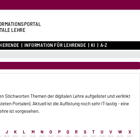
ORMATIONSPORTAL
ITALE LEHRE
DIERENDE
INFORMATION FÜR LEHRENDE
KI
A-Z
en Stichworten Themen der digitalen Lehre aufgelistet und verlinkt
teten Portalen). Aktuell ist die Auflistung noch sehr IT-lastig - eine
ehre ist vorgesehen.
J
K
L
M
N
O
P
Q
R
S
T
U
V
W
X