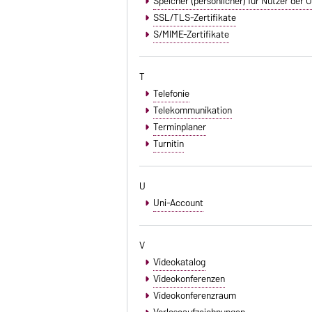
Speicher (persönlicher) für Nutzer der
SSL/TLS-Zertifikate
S/MIME-Zertifikate
T
Telefonie
Telekommunikation
Terminplaner
Turnitin
U
Uni-Account
V
Videokatalog
Videokonferenzen
Videokonferenzraum