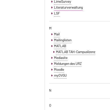
LimeSurvey
Literaturverwaltung
LSF
M
Mail
Mailinglisten
MATLAB
MATLAB TAH-Campuslizenz
Mediasite
Meldungen des URZ
Moodle
myOVGU
N
O