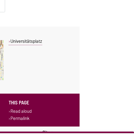
Universitätsplatz
THIS PAGE
Read aloud
Permalink
ings
Sitemap