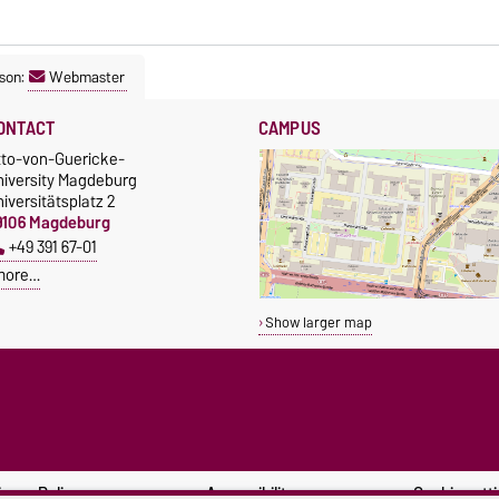
son:
Webmaster
ONTACT
CAMPUS
tto-von-Guericke-
niversity Magdeburg
iversitätsplatz 2
9106 Magdeburg
+49 391 67-01
more…
Show larger map
ivacy Policy
Accessibility
Cookie sett