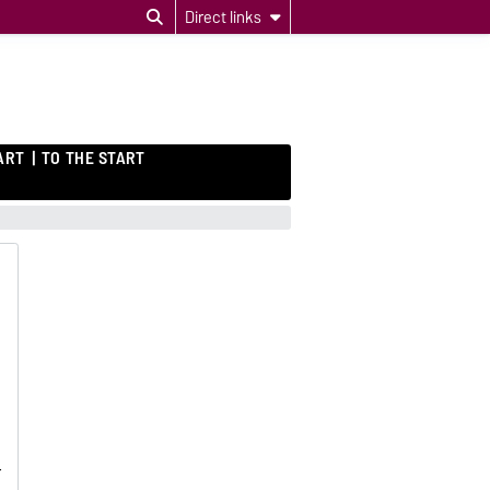
Direct links
ART
TO THE START
h
e
r