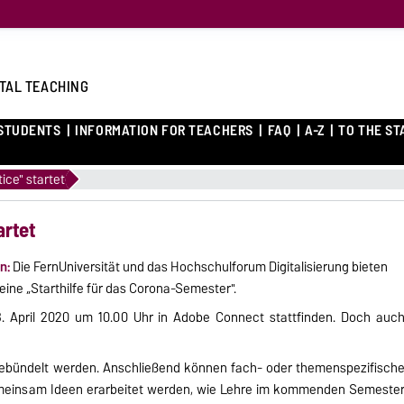
ITAL TEACHING
 STUDENTS
INFORMATION FOR TEACHERS
FAQ
A-Z
TO THE ST
ice" startet
artet
n:
Die FernUniversität und das Hochschulforum Digitalisierung bieten
ine „Starthilfe für das Corona-Semester".
 April 2020 um 10.00 Uhr in Adobe Connect stattfinden. Doch auc
ebündelt werden. Anschließend können fach- oder themenspezifisch
emeinsam Ideen erarbeitet werden, wie Lehre im kommenden Semeste