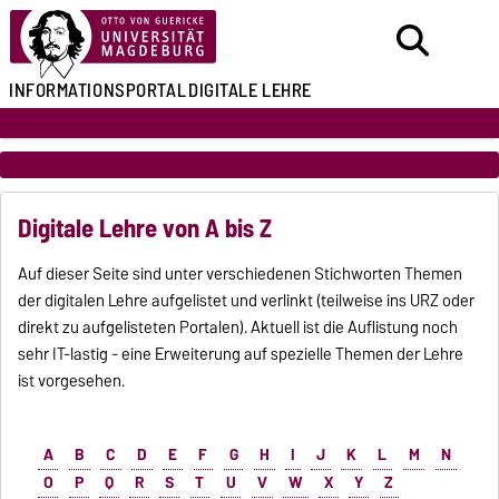
INFORMATIONSPORTAL
DIGITALE LEHRE
Digitale Lehre von A bis Z
Auf dieser Seite sind unter verschiedenen Stichworten Themen
der digitalen Lehre aufgelistet und verlinkt (teilweise ins URZ oder
direkt zu aufgelisteten Portalen). Aktuell ist die Auflistung noch
sehr IT-lastig - eine Erweiterung auf spezielle Themen der Lehre
ist vorgesehen.
A
B
C
D
E
F
G
H
I
J
K
L
M
N
O
P
Q
R
S
T
U
V
W
X
Y
Z